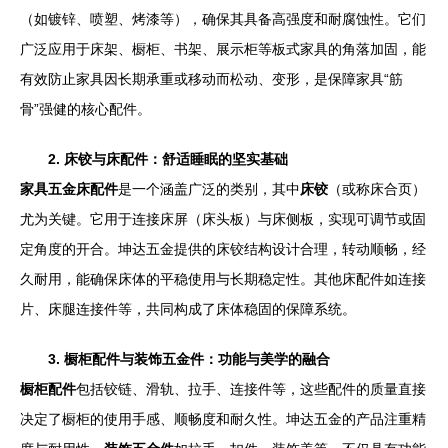
（如镀锌、喷塑、烤漆等），确保其具备高强度和耐腐蚀性。它们
广泛应用于床架、橱柜、书架、展示柜等板式家具的角落加固，能
有效防止家具因长期承重或移动而松动、变形，是保障家具“筋
骨”强健的核心配件。
2. 床铰与床配件：舒适睡眠的坚实基础
家具五金床配件
是一个涵盖广泛的类别，其中
床铰
（或称床合页）
尤为关键。它用于连接床屏（床头板）与床侧板，实现可调节或固
定角度的开合。坤达五金提供的床铰结构设计合理，转动顺畅，经
久耐用，能确保床体的平稳使用与长期稳定性。其他床配件如连接
片、床腿连接件等，共同构成了床体稳固的保障系统。
3. 橱柜配件与装饰五金件：功能与美学的融合
橱柜配件
包括铰链、滑轨、拉手、连接件等，这些配件的质量直接
决定了橱柜的使用手感、顺畅度和耐久性。坤达五金的产品注重精