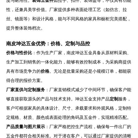
度与耐用性。
装饰五金件
如拉手、扣件、装饰盖等，不仅具有功能
性，还兼具美学价值。厂家提供多种表面处理工艺（如仿古、拉
丝、镜面等）和设计风格，能与不同风格的家具和橱柜完美搭配，
提升整体装饰档次。
南皮坤达五金优势：价格、定制与品控
价格与性价比
：作为生产厂家，南皮坤达五金具备从原材料采购、
生产加工到销售的一体化能力，能够有效控制成本，为采购商提供
具有市场竞争力的
价格
。无论是批量采购还是小规模订单，都能获
得合理的报价方案。
厂家直供与定制服务
：厂家直销模式减少了中间环节，确保客户能
够直接获取源头的产品与技术支持。坤达五金支持产品
定制
服务，
客户可根据家具的具体设计、尺寸、承载要求和外观风格，定制特
定规格、材质、颜色或表面处理的角码及五金件，实现精准匹配。
产品质量与图片展示
：厂家严格把控生产流程，确保每一件出厂的
五金件都符合相关标准。对于潜在客户，可以通过厂家提供的清晰